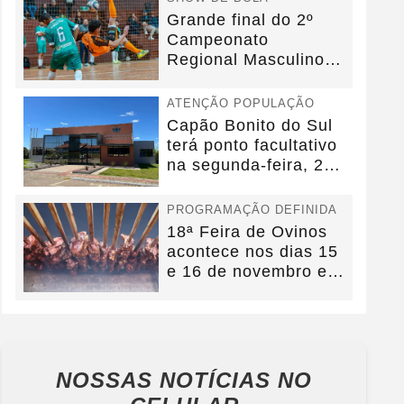
Grande final do 2º
Campeonato
Regional Masculino
de Futsal acontecerá
no dia...
ATENÇÃO POPULAÇÃO
Capão Bonito do Sul
terá ponto facultativo
na segunda-feira, 27
de outubro
PROGRAMAÇÃO DEFINIDA
18ª Feira de Ovinos
acontece nos dias 15
e 16 de novembro em
Capão Bonito do...
NOSSAS NOTÍCIAS
NO