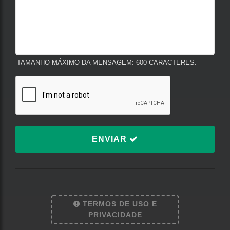
TAMANHO MÁXIMO DA MENSAGEM: 600 CARACTERES.
ENVIAR
TERMOS DE USO E
Termos de Uso e Privacidade
PRIVACIDADE