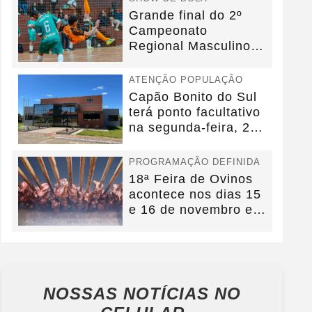
Grande final do 2º
Campeonato
Regional Masculino
de Futsal acontecerá
no dia...
ATENÇÃO POPULAÇÃO
Capão Bonito do Sul
terá ponto facultativo
na segunda-feira, 27
de outubro
PROGRAMAÇÃO DEFINIDA
18ª Feira de Ovinos
acontece nos dias 15
e 16 de novembro em
Capão Bonito do...
NOSSAS NOTÍCIAS
NO