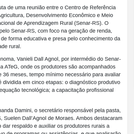
auta de uma reunião entre o Centro de Referência
 Agricultura, Desenvolvimento Econômico e Meio
acional de Aprendizagem Rural (Senar-RS). O
al pelo Senar-RS, com foco na geração de renda,
l de forma educativa e presa pelo conhecimento da
de rural.
ônoma, Vanieli Dall Agnol, por intermédio do Senar-
 da ATeG, onde os produtores são acompanhados
e 36 meses, tempo mínimo necessário para avaliar
 dividida em cinco etapas: o diagnóstico produtivo
dequação tecnológica; a capacitação profissional
rnanda Damini, o secretário responsável pela pasta,
S, Suelen Dall’Agnol de Moraes. Ambos destacaram
dar respaldo e auxiliar os produtores rurais a
vo de programas ou assistências, e que analisarão