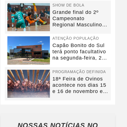
SHOW DE BOLA
Grande final do 2º
Campeonato
Regional Masculino
de Futsal acontecerá
no dia...
ATENÇÃO POPULAÇÃO
Capão Bonito do Sul
terá ponto facultativo
na segunda-feira, 27
de outubro
PROGRAMAÇÃO DEFINIDA
18ª Feira de Ovinos
acontece nos dias 15
e 16 de novembro em
Capão Bonito do...
NOSSAS NOTÍCIAS
NO